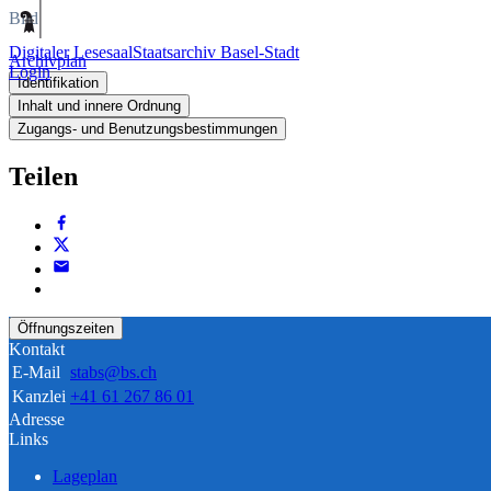
Bild
Digitaler Lesesaal
Staatsarchiv Basel-Stadt
Archivplan
Login
Identifikation
Inhalt und innere Ordnung
Zugangs- und Benutzungsbestimmungen
Teilen
Öffnungszeiten
Kontakt
E-Mail
stabs@bs.ch
Kanzlei
+41 61 267 86 01
Adresse
Links
Lageplan