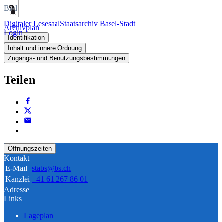
Bild
Digitaler Lesesaal
Staatsarchiv Basel-Stadt
Archivplan
Login
Identifikation
Inhalt und innere Ordnung
Zugangs- und Benutzungsbestimmungen
Teilen
Öffnungszeiten
Kontakt
E-Mail
stabs@bs.ch
Kanzlei
+41 61 267 86 01
Adresse
Links
Lageplan