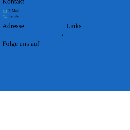
Kontakt
E-Mail
stabs@bs.ch
Kanzlei
+41 61 267 86 01
Adresse
Links
Lageplan
Folge uns auf
Impressum
Disclaimer