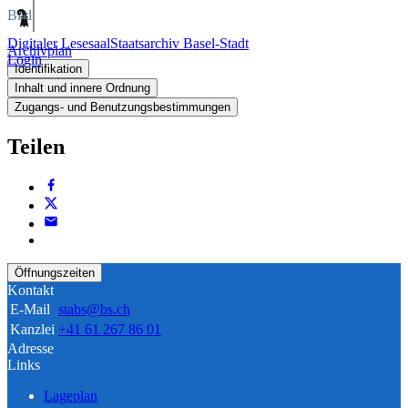
Bild
Digitaler Lesesaal
Staatsarchiv Basel-Stadt
Archivplan
Login
Identifikation
Inhalt und innere Ordnung
Zugangs- und Benutzungsbestimmungen
Teilen
Öffnungszeiten
Kontakt
E-Mail
stabs@bs.ch
Kanzlei
+41 61 267 86 01
Adresse
Links
Lageplan