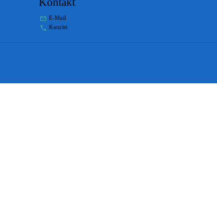
Kontakt
E-Mail
stabs@bs.ch
Kanzlei
+41 61 267 86 01
Impressum
Disclaimer