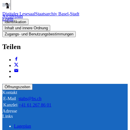
Bild
Digitaler Lesesaal
Staatsarchiv Basel-Stadt
Archivplan
Login
Identifikation
Inhalt und innere Ordnung
Zugangs- und Benutzungsbestimmungen
Teilen
Öffnungszeiten
Kontakt
E-Mail
stabs@bs.ch
Kanzlei
+41 61 267 86 01
Adresse
Links
Lageplan