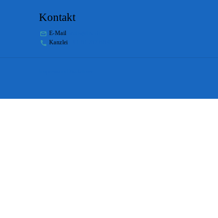
Kontakt
E-Mail
stabs@bs.ch
Kanzlei
+41 61 267 86 01
Impressum
Disclaimer