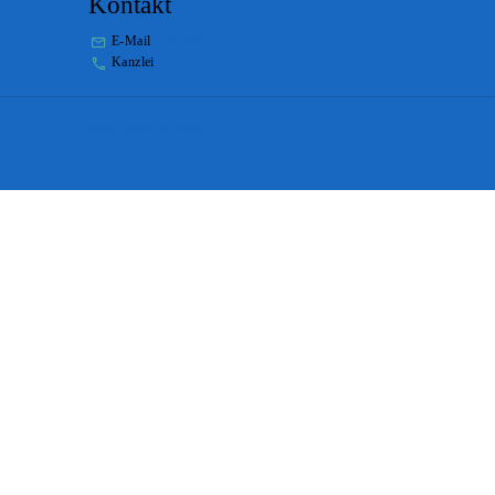
Kontakt
E-Mail
stabs@bs.ch
Kanzlei
+41 61 267 86 01
Impressum
Disclaimer