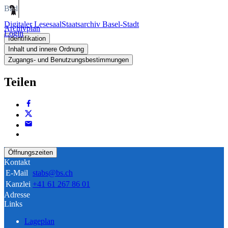
Bild
Digitaler Lesesaal
Staatsarchiv Basel-Stadt
Archivplan
Login
Identifikation
Inhalt und innere Ordnung
Zugangs- und Benutzungsbestimmungen
Teilen
Öffnungszeiten
Kontakt
E-Mail
stabs@bs.ch
Kanzlei
+41 61 267 86 01
Adresse
Links
Lageplan