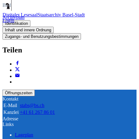
Bild
Digitaler Lesesaal
Staatsarchiv Basel-Stadt
Archivplan
Login
Identifikation
Inhalt und innere Ordnung
Zugangs- und Benutzungsbestimmungen
Teilen
Öffnungszeiten
Kontakt
E-Mail
stabs@bs.ch
Kanzlei
+41 61 267 86 01
Adresse
Links
Lageplan