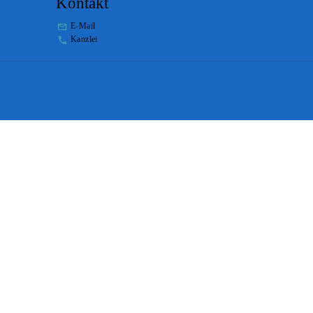
Kontakt
E-Mail
stabs@bs.ch
Kanzlei
+41 61 267 86 01
Impressum
Disclaimer