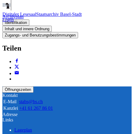
Bild
Digitaler Lesesaal
Staatsarchiv Basel-Stadt
Archivplan
Login
Identifikation
Inhalt und innere Ordnung
Zugangs- und Benutzungsbestimmungen
Teilen
Öffnungszeiten
Kontakt
E-Mail
stabs@bs.ch
Kanzlei
+41 61 267 86 01
Adresse
Links
Lageplan