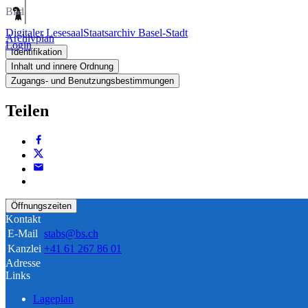
Bild
Digitaler Lesesaal
Staatsarchiv Basel-Stadt
Archivplan
Login
Identifikation
Inhalt und innere Ordnung
Zugangs- und Benutzungsbestimmungen
Teilen
Öffnungszeiten
Kontakt
E-Mail
stabs@bs.ch
Kanzlei
+41 61 267 86 01
Adresse
Links
Lageplan