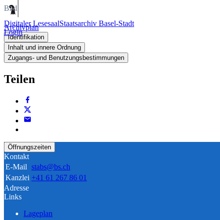
Bild
Digitaler Lesesaal
Staatsarchiv Basel-Stadt
Archivplan
Login
Identifikation
Inhalt und innere Ordnung
Zugangs- und Benutzungsbestimmungen
Teilen
Öffnungszeiten
Kontakt
E-Mail
stabs@bs.ch
Kanzlei
+41 61 267 86 01
Adresse
Links
Lageplan