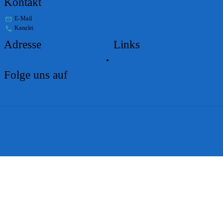
Kontakt
E-Mail
stabs@bs.ch
Kanzlei
+41 61 267 86 01
Adresse
Links
Lageplan
Folge uns auf
Impressum
Disclaimer