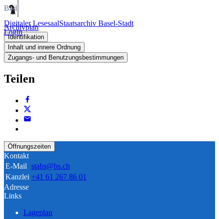
Bild
Digitaler Lesesaal
Staatsarchiv Basel-Stadt
Archivplan
Login
Identifikation
Inhalt und innere Ordnung
Zugangs- und Benutzungsbestimmungen
Teilen
Öffnungszeiten
Kontakt
E-Mail
stabs@bs.ch
Kanzlei
+41 61 267 86 01
Adresse
Links
Lageplan