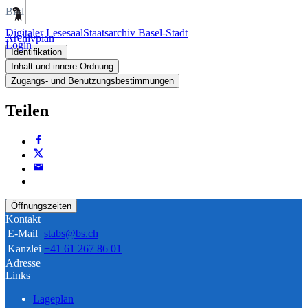
Bild
Digitaler Lesesaal
Staatsarchiv Basel-Stadt
Archivplan
Login
Identifikation
Inhalt und innere Ordnung
Zugangs- und Benutzungsbestimmungen
Teilen
Öffnungszeiten
Kontakt
E-Mail
stabs@bs.ch
Kanzlei
+41 61 267 86 01
Adresse
Links
Lageplan