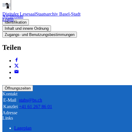
Bild
Digitaler Lesesaal
Staatsarchiv Basel-Stadt
Archivplan
Login
Identifikation
Inhalt und innere Ordnung
Zugangs- und Benutzungsbestimmungen
Teilen
Öffnungszeiten
Kontakt
E-Mail
stabs@bs.ch
Kanzlei
+41 61 267 86 01
Adresse
Links
Lageplan