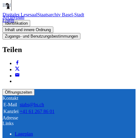
Bild
Digitaler Lesesaal
Staatsarchiv Basel-Stadt
Archivplan
Login
Identifikation
Inhalt und innere Ordnung
Zugangs- und Benutzungsbestimmungen
Teilen
Öffnungszeiten
Kontakt
E-Mail
stabs@bs.ch
Kanzlei
+41 61 267 86 01
Adresse
Links
Lageplan