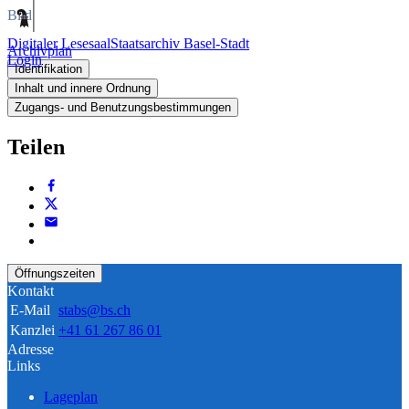
Bild
Digitaler Lesesaal
Staatsarchiv Basel-Stadt
Archivplan
Login
Identifikation
Inhalt und innere Ordnung
Zugangs- und Benutzungsbestimmungen
Teilen
Öffnungszeiten
Kontakt
E-Mail
stabs@bs.ch
Kanzlei
+41 61 267 86 01
Adresse
Links
Lageplan