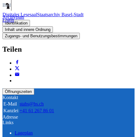
Bild
Digitaler Lesesaal
Staatsarchiv Basel-Stadt
Archivplan
Login
Identifikation
Inhalt und innere Ordnung
Zugangs- und Benutzungsbestimmungen
Teilen
Öffnungszeiten
Kontakt
E-Mail
stabs@bs.ch
Kanzlei
+41 61 267 86 01
Adresse
Links
Lageplan