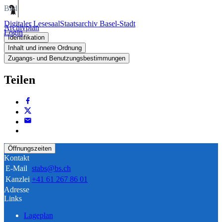
Bild
Digitaler Lesesaal
Staatsarchiv Basel-Stadt
Archivplan
Login
Identifikation
Inhalt und innere Ordnung
Zugangs- und Benutzungsbestimmungen
Teilen
Öffnungszeiten
Kontakt
E-Mail
stabs@bs.ch
Kanzlei
+41 61 267 86 01
Adresse
Links
Lageplan