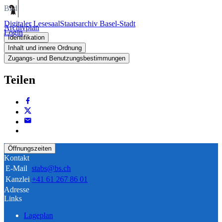
Bild
Digitaler Lesesaal
Staatsarchiv Basel-Stadt
Archivplan
Login
Identifikation
Inhalt und innere Ordnung
Zugangs- und Benutzungsbestimmungen
Teilen
Öffnungszeiten
Kontakt
E-Mail
stabs@bs.ch
Kanzlei
+41 61 267 86 01
Adresse
Links
Lageplan