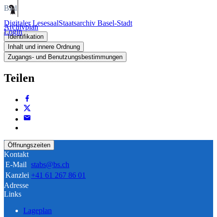
Bild
Digitaler Lesesaal
Staatsarchiv Basel-Stadt
Archivplan
Login
Identifikation
Inhalt und innere Ordnung
Zugangs- und Benutzungsbestimmungen
Teilen
Öffnungszeiten
Kontakt
E-Mail
stabs@bs.ch
Kanzlei
+41 61 267 86 01
Adresse
Links
Lageplan