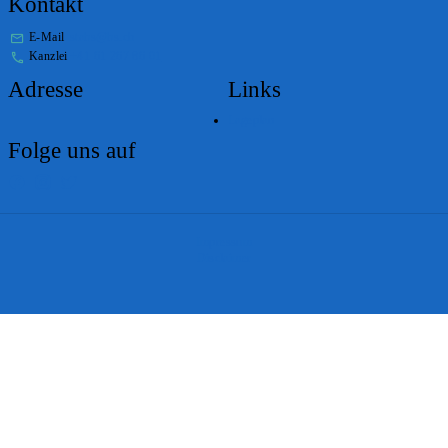
Kontakt
E-Mail
stabs@bs.ch
Kanzlei
+41 61 267 86 01
Adresse
Links
Lageplan
Folge uns auf
Impressum
Disclaimer