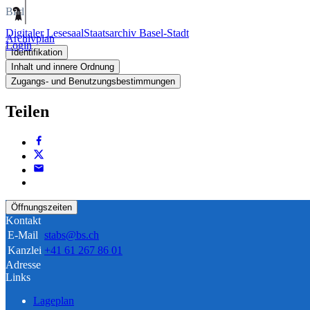
Bild
Digitaler Lesesaal
Staatsarchiv Basel-Stadt
Archivplan
Login
Identifikation
Inhalt und innere Ordnung
Zugangs- und Benutzungsbestimmungen
Teilen
Öffnungszeiten
Kontakt
E-Mail
stabs@bs.ch
Kanzlei
+41 61 267 86 01
Adresse
Links
Lageplan