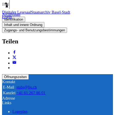
Bild
Digitaler Lesesaal
Staatsarchiv Basel-Stadt
Archivplan
Login
Identifikation
Inhalt und innere Ordnung
Zugangs- und Benutzungsbestimmungen
Teilen
Öffnungszeiten
Kontakt
E-Mail
stabs@bs.ch
Kanzlei
+41 61 267 86 01
Adresse
Links
Lageplan