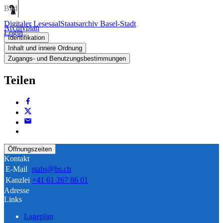
Bild
Digitaler Lesesaal
Staatsarchiv Basel-Stadt
Archivplan
Login
Identifikation
Inhalt und innere Ordnung
Zugangs- und Benutzungsbestimmungen
Teilen
Öffnungszeiten
Kontakt
E-Mail
stabs@bs.ch
Kanzlei
+41 61 267 86 01
Adresse
Links
Lageplan