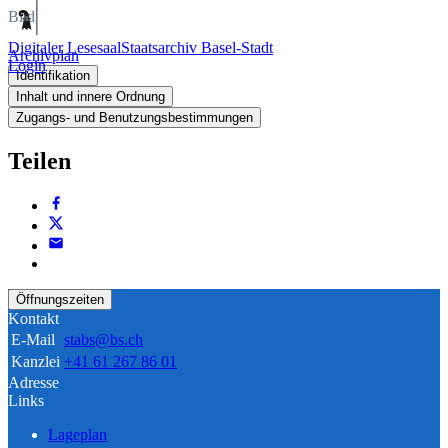
Bild
Digitaler Lesesaal
Staatsarchiv Basel-Stadt
Archivplan
Login
Identifikation
Inhalt und innere Ordnung
Zugangs- und Benutzungsbestimmungen
Teilen
Öffnungszeiten
Kontakt
E-Mail
stabs@bs.ch
Kanzlei
+41 61 267 86 01
Adresse
Links
Lageplan