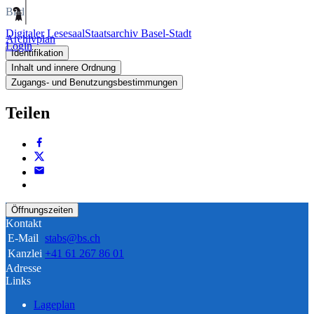
Bild
Digitaler Lesesaal
Staatsarchiv Basel-Stadt
Archivplan
Login
Identifikation
Inhalt und innere Ordnung
Zugangs- und Benutzungsbestimmungen
Teilen
Öffnungszeiten
Kontakt
E-Mail
stabs@bs.ch
Kanzlei
+41 61 267 86 01
Adresse
Links
Lageplan