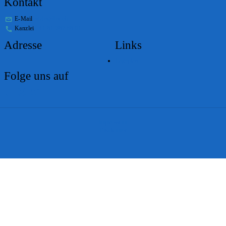
Kontakt
E-Mail
stabs@bs.ch
Kanzlei
+41 61 267 86 01
Adresse
Links
Lageplan
Folge uns auf
Impressum
Disclaimer