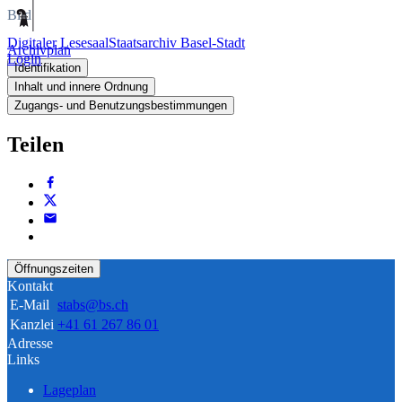
Bild
Digitaler Lesesaal
Staatsarchiv Basel-Stadt
Archivplan
Login
Identifikation
Inhalt und innere Ordnung
Zugangs- und Benutzungsbestimmungen
Teilen
Öffnungszeiten
Kontakt
E-Mail
stabs@bs.ch
Kanzlei
+41 61 267 86 01
Adresse
Links
Lageplan