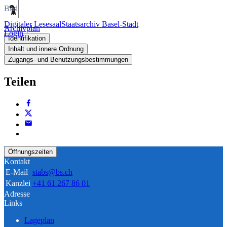
Bild
Digitaler Lesesaal
Staatsarchiv Basel-Stadt
Archivplan
Login
Identifikation
Inhalt und innere Ordnung
Zugangs- und Benutzungsbestimmungen
Teilen
Öffnungszeiten
Kontakt
E-Mail
stabs@bs.ch
Kanzlei
+41 61 267 86 01
Adresse
Links
Lageplan