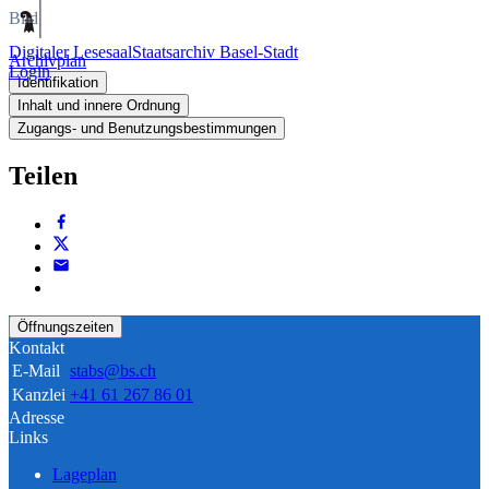
Bild
Digitaler Lesesaal
Staatsarchiv Basel-Stadt
Archivplan
Login
Identifikation
Inhalt und innere Ordnung
Zugangs- und Benutzungsbestimmungen
Teilen
Öffnungszeiten
Kontakt
E-Mail
stabs@bs.ch
Kanzlei
+41 61 267 86 01
Adresse
Links
Lageplan