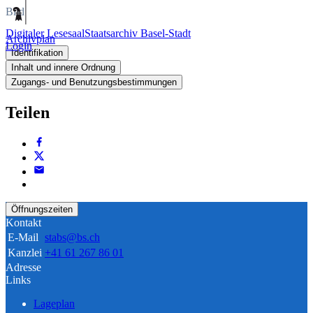
Bild
Digitaler Lesesaal
Staatsarchiv Basel-Stadt
Archivplan
Login
Identifikation
Inhalt und innere Ordnung
Zugangs- und Benutzungsbestimmungen
Teilen
Öffnungszeiten
Kontakt
E-Mail
stabs@bs.ch
Kanzlei
+41 61 267 86 01
Adresse
Links
Lageplan