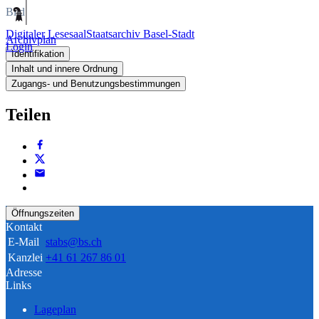
Bild
Digitaler Lesesaal
Staatsarchiv Basel-Stadt
Archivplan
Login
Identifikation
Inhalt und innere Ordnung
Zugangs- und Benutzungsbestimmungen
Teilen
Öffnungszeiten
Kontakt
E-Mail
stabs@bs.ch
Kanzlei
+41 61 267 86 01
Adresse
Links
Lageplan