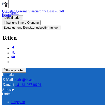
Bild
Digitaler Lesesaal
Staatsarchiv Basel-Stadt
Archivplan
Login
Identifikation
Inhalt und innere Ordnung
Zugangs- und Benutzungsbestimmungen
Teilen
Öffnungszeiten
Kontakt
E-Mail
stabs@bs.ch
Kanzlei
+41 61 267 86 01
Adresse
Links
Lageplan