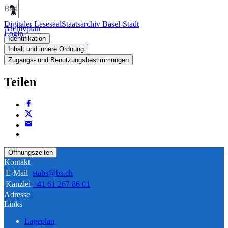
Bild
Digitaler Lesesaal
Staatsarchiv Basel-Stadt
Archivplan
Login
Identifikation
Inhalt und innere Ordnung
Zugangs- und Benutzungsbestimmungen
Teilen
Öffnungszeiten
Kontakt
E-Mail
stabs@bs.ch
Kanzlei
+41 61 267 86 01
Adresse
Links
Lageplan