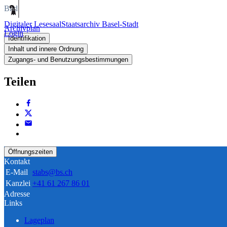
Bild
Digitaler Lesesaal
Staatsarchiv Basel-Stadt
Archivplan
Login
Identifikation
Inhalt und innere Ordnung
Zugangs- und Benutzungsbestimmungen
Teilen
Öffnungszeiten
Kontakt
E-Mail
stabs@bs.ch
Kanzlei
+41 61 267 86 01
Adresse
Links
Lageplan