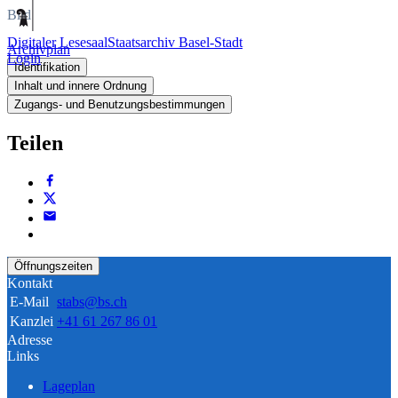
Bild
Digitaler Lesesaal
Staatsarchiv Basel-Stadt
Archivplan
Login
Identifikation
Inhalt und innere Ordnung
Zugangs- und Benutzungsbestimmungen
Teilen
Öffnungszeiten
Kontakt
E-Mail
stabs@bs.ch
Kanzlei
+41 61 267 86 01
Adresse
Links
Lageplan