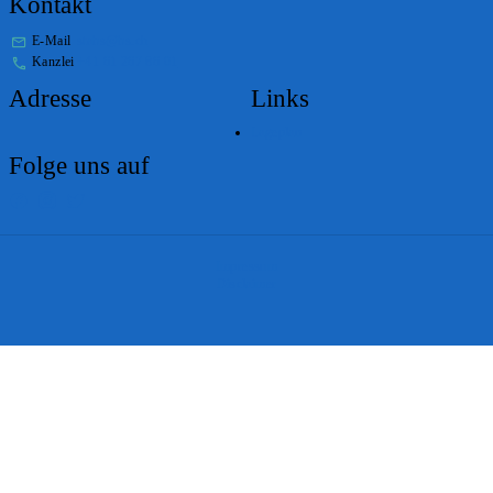
Kontakt
E-Mail
stabs@bs.ch
Kanzlei
+41 61 267 86 01
Adresse
Links
Lageplan
Folge uns auf
Impressum
Disclaimer