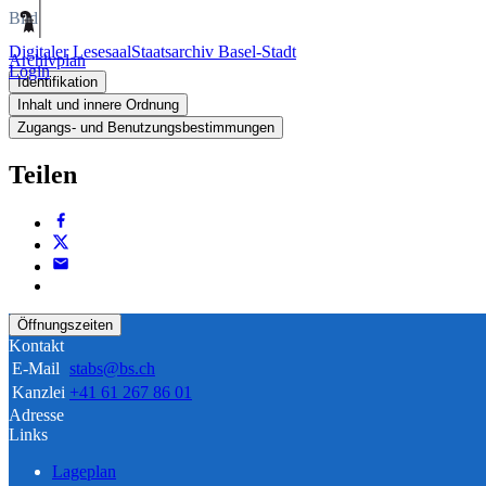
Bild
Digitaler Lesesaal
Staatsarchiv Basel-Stadt
Archivplan
Login
Identifikation
Inhalt und innere Ordnung
Zugangs- und Benutzungsbestimmungen
Teilen
Öffnungszeiten
Kontakt
E-Mail
stabs@bs.ch
Kanzlei
+41 61 267 86 01
Adresse
Links
Lageplan