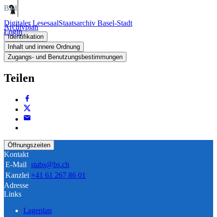
Bild
Digitaler Lesesaal
Staatsarchiv Basel-Stadt
Archivplan
Login
Identifikation
Inhalt und innere Ordnung
Zugangs- und Benutzungsbestimmungen
Teilen
Öffnungszeiten
Kontakt
E-Mail
stabs@bs.ch
Kanzlei
+41 61 267 86 01
Adresse
Links
Lageplan