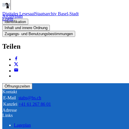
Bild
Digitaler Lesesaal
Staatsarchiv Basel-Stadt
Archivplan
Login
Identifikation
Inhalt und innere Ordnung
Zugangs- und Benutzungsbestimmungen
Teilen
Öffnungszeiten
Kontakt
E-Mail
stabs@bs.ch
Kanzlei
+41 61 267 86 01
Adresse
Links
Lageplan