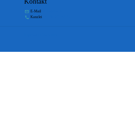
Kontakt
E-Mail
stabs@bs.ch
Kanzlei
+41 61 267 86 01
Impressum
Disclaimer