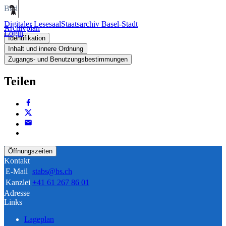
Bild
Digitaler Lesesaal
Staatsarchiv Basel-Stadt
Archivplan
Login
Identifikation
Inhalt und innere Ordnung
Zugangs- und Benutzungsbestimmungen
Teilen
Öffnungszeiten
Kontakt
E-Mail
stabs@bs.ch
Kanzlei
+41 61 267 86 01
Adresse
Links
Lageplan