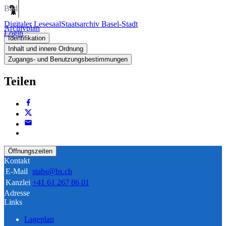
Bild
Digitaler Lesesaal
Staatsarchiv Basel-Stadt
Archivplan
Login
Identifikation
Inhalt und innere Ordnung
Zugangs- und Benutzungsbestimmungen
Teilen
Öffnungszeiten
Kontakt
E-Mail
stabs@bs.ch
Kanzlei
+41 61 267 86 01
Adresse
Links
Lageplan