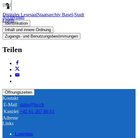
Bild
Digitaler Lesesaal
Staatsarchiv Basel-Stadt
Archivplan
Login
Identifikation
Inhalt und innere Ordnung
Zugangs- und Benutzungsbestimmungen
Teilen
Öffnungszeiten
Kontakt
E-Mail
stabs@bs.ch
Kanzlei
+41 61 267 86 01
Adresse
Links
Lageplan