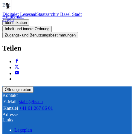
Bild
Digitaler Lesesaal
Staatsarchiv Basel-Stadt
Archivplan
Login
Identifikation
Inhalt und innere Ordnung
Zugangs- und Benutzungsbestimmungen
Teilen
Öffnungszeiten
Kontakt
E-Mail
stabs@bs.ch
Kanzlei
+41 61 267 86 01
Adresse
Links
Lageplan