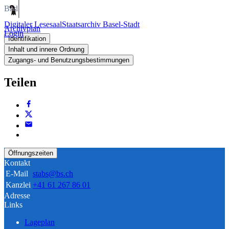
Bild
Digitaler Lesesaal
Staatsarchiv Basel-Stadt
Archivplan
Login
Identifikation
Inhalt und innere Ordnung
Zugangs- und Benutzungsbestimmungen
Teilen
Öffnungszeiten
Kontakt
E-Mail
stabs@bs.ch
Kanzlei
+41 61 267 86 01
Adresse
Links
Lageplan